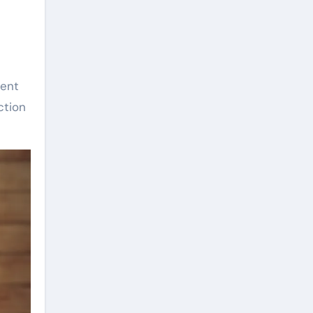
ient
ction