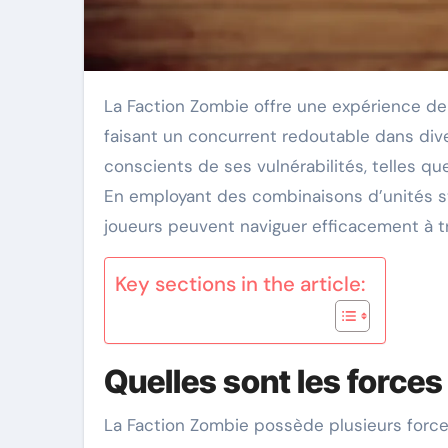
La Faction Zombie offre une expérience de jeu unique avec ses puissantes capacités et synergies, en
faisant un concurrent redoutable dans div
conscients de ses vulnérabilités, telles que
En employant des combinaisons d’unités st
joueurs peuvent naviguer efficacement à tr
Key sections in the article:
Quelles sont les forces
La Faction Zombie possède plusieurs forces