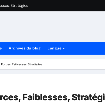
aiblesses, Stratégies
 de style de jeu, cartes clés et stratégies
Avantages de Style de Jeu, Cartes Clés et Stratégies
lesses, Stratégies
es, Stratégies
e
Archives du blog
Langue
es de style de jeu, cartes clés et stratégies
style de jeu, cartes clés et stratégies
 Forces, Faiblesses, Stratégies
rces, Faiblesses, Stratég