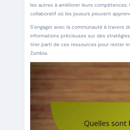
les autres à améliorer leurs compétences
collaboratif où les joueurs peuvent appren
S’engager avec la communauté à travers d
informations précieuses sur des stratégies 
tirer parti de ces ressources pour rester 
Zombie.