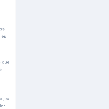
tre
 les
es que
e
e jeu
der