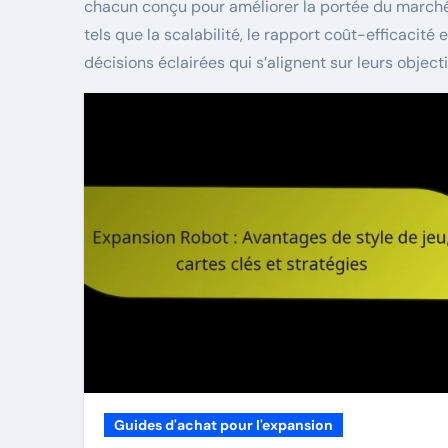
chacun conçu pour améliorer la portée du marché e
tels que la scalabilité, le rapport coût-efficacité
décisions éclairées qui s’alignent sur leurs object
Guides d'achat pour l'expansion