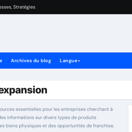
aiblesses, Stratégies
 de style de jeu, cartes clés et stratégies
Avantages de Style de Jeu, Cartes Clés et Stratégies
lesses, Stratégies
es, Stratégies
e
Archives du blog
Langue
es de style de jeu, cartes clés et stratégies
style de jeu, cartes clés et stratégies
’expansion
ources essentielles pour les entreprises cherchant à
nt des informations sur divers types de produits
 des biens physiques et des opportunités de franchise,