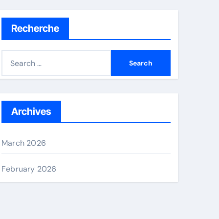
Recherche
S
e
a
r
c
Archives
h
f
March 2026
o
r
February 2026
: