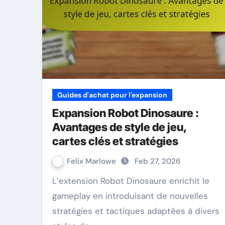
Guides d'achat pour l'expansion
Expansion Robot Dinosaure :
Avantages de style de jeu,
cartes clés et stratégies
Felix Marlowe
Feb 27, 2026
L’extension Robot Dinosaure enrichit le
gameplay en introduisant de nouvelles
stratégies et tactiques adaptées à divers