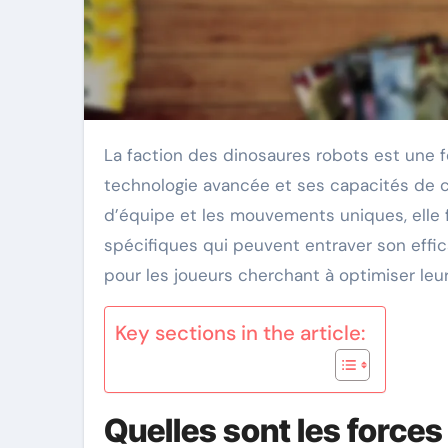
La faction des dinosaures robots est une force puissante dans le gameplay, caractérisée par sa
technologie avancée et ses capacités de co
d’équipe et les mouvements uniques, elle f
spécifiques qui peuvent entraver son effica
pour les joueurs cherchant à optimiser leur
Key sections in the article:
Quelles sont les forces