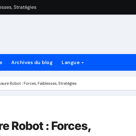
aiblesses, Stratégies
 de style de jeu, cartes clés et stratégies
Avantages de Style de Jeu, Cartes Clés et Stratégies
lesses, Stratégies
es, Stratégies
e
Archives du blog
Langue
es de style de jeu, cartes clés et stratégies
style de jeu, cartes clés et stratégies
aure Robot : Forces, Faiblesses, Stratégies
e Robot : Forces,