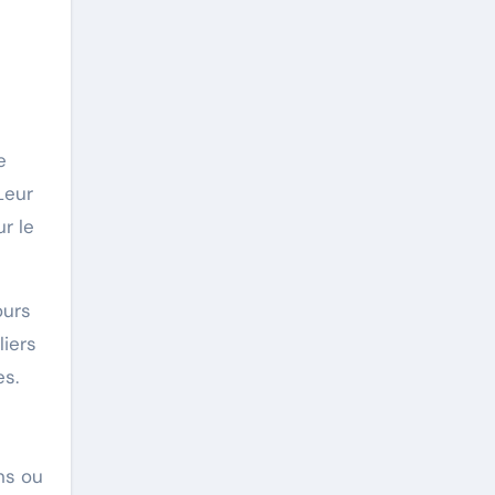
e
Leur
r le
ours
liers
es.
ns ou