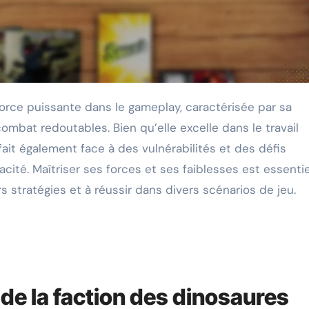
mbat redoutables. Bien qu’elle excelle dans le travail
ait également face à des vulnérabilités et des défis
cité. Maîtriser ses forces et ses faiblesses est essentie
s stratégies et à réussir dans divers scénarios de jeu.
 de la faction des dinosaures