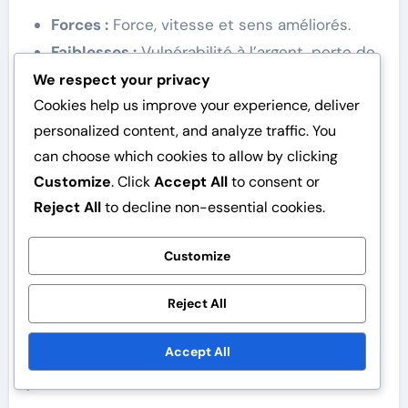
Forces :
Force, vitesse et sens améliorés.
Faiblesses :
Vulnérabilité à l’argent, perte de
contrôle pendant la transformation.
We respect your privacy
Cookies help us improve your experience, deliver
Analyse comparative avec
personalized content, and analyze traffic. You
les factions humaines
can choose which cookies to allow by clicking
Customize
. Click
Accept All
to consent or
Les factions humaines manquent généralement
Reject All
to decline non-essential cookies.
des capacités surnaturelles des vampires et
des loups-garous, ce qui les rend moins
Customize
puissantes lors de confrontations directes.
Cependant, les humains possèdent souvent
Reject All
une technologie avancée et une intelligence
Accept All
stratégique, ce qui peut égaliser le terrain de
jeu.