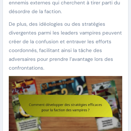
ennemis externes qui cherchent à tirer parti du
désordre de la faction.
De plus, des idéologies ou des stratégies
divergentes parmi les leaders vampires peuvent
créer de la confusion et entraver les efforts
coordonnés, facilitant ainsi la tâche des
adversaires pour prendre l’avantage lors des
confrontations.