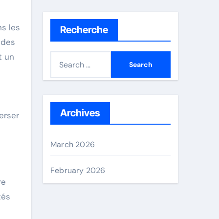
s les
Recherche
 des
t un
S
e
a
r
c
Archives
erser
h
f
March 2026
o
r
February 2026
:
re
tés