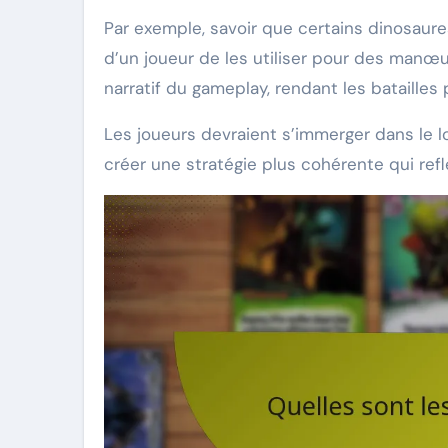
Par exemple, savoir que certains dinosaure
d’un joueur de les utiliser pour des manœu
narratif du gameplay, rendant les batailles
Les joueurs devraient s’immerger dans le lo
créer une stratégie plus cohérente qui refl