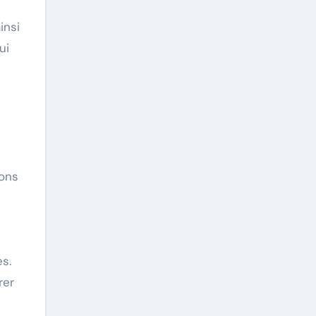
insi
ui
ions
s.
rer