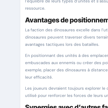
l’équilibre de leurs types d’unités et s’as
ressource.
Avantages de positionnem
La faction des dinosaures excelle dans l’u
dinosaures peuvent traverser divers terrai
avantages tactiques lors des batailles.
En positionnant des unités à des emplace
embuscades aux ennemis ou créer des poi
exemple, placer des dinosaures à distance 
leur efficacité.
Les joueurs devraient toujours explorer le
utilisé pour renforcer les forces de leurs 
Synergies avec d’autres f