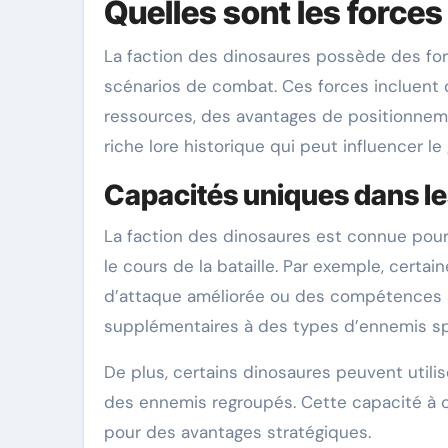
Quelles sont les forces
La faction des dinosaures possède des for
scénarios de combat. Ces forces incluent
ressources, des avantages de positionneme
riche lore historique qui peut influencer le
Capacités uniques dans l
La faction des dinosaures est connue pou
le cours de la bataille. Par exemple, cert
d’attaque améliorée ou des compétences sp
supplémentaires à des types d’ennemis sp
De plus, certains dinosaures peuvent utili
des ennemis regroupés. Cette capacité à c
pour des avantages stratégiques.