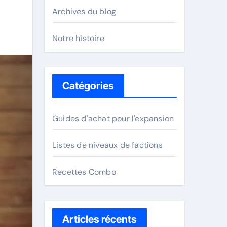
Archives du blog
Notre histoire
Catégories
Guides d'achat pour l'expansion
Listes de niveaux de factions
Recettes Combo
Articles récents