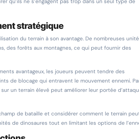
surer qu’ils ne s’engagent pas trop dans un seul type de
ent stratégique
tilisation du terrain à son avantage. De nombreuses unit
ns, des forêts aux montagnes, ce qui peut fournir des
ments avantageux, les joueurs peuvent tendre des
nts de blocage qui entravent le mouvement ennemi. Pa
sur un terrain élevé peut améliorer leur portée d’attaqu
 champ de bataille et considérer comment le terrain peu
unités de dinosaures tout en limitant les options de l’enn
actions