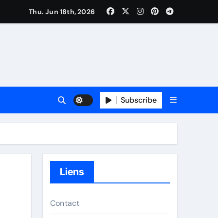
Thu. Jun 18th, 2026
Subscribe
Liens
Contact