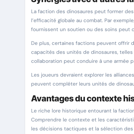
La faction des dinosaures peut former des 
l’efficacité globale au combat. Par exempl
fournissent un soutien ou des soins peut c
De plus, certaines factions peuvent offrir
capacités des unités de dinosaures, telle
collaboration peut conduire à une armée pl
Les joueurs devraient explorer les allianc
peuvent compléter leurs unités de dinosau
Avantages du contexte hist
Le riche lore historique entourant la facti
Comprendre le contexte et les caractérist
les décisions tactiques et la sélection des