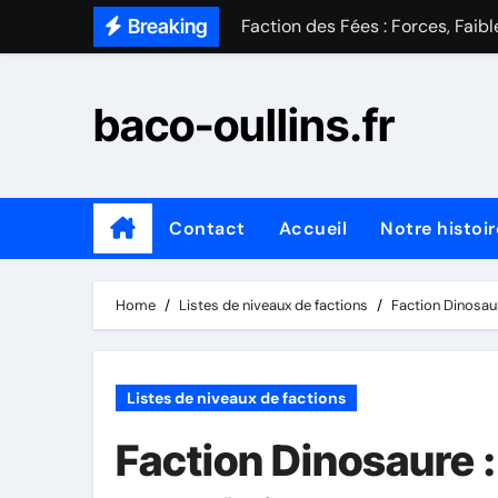
Skip
Breaking
Faction des Sorciers : Forces, F
to
Expansion Steampunk : Avantages
content
baco-oullins.fr
Extension Voyageur du Temps : 
Faction Dinosaure : Forces, Faib
Faction Robot : Forces, Faibless
Contact
Accueil
Notre histoir
Expansion Super-héros : Avantag
Expansion Robot : Avantages de 
Home
Listes de niveaux de factions
Faction Dinosaur
Listes de niveaux de factions
Faction Dinosaure :