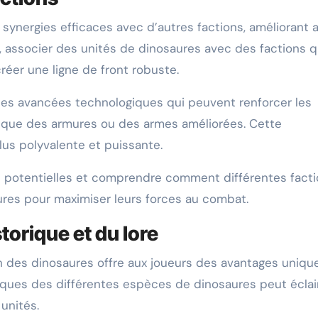
synergies efficaces avec d’autres factions, améliorant a
e, associer des unités de dinosaures avec des factions q
réer une ligne de front robuste.
 des avancées technologiques qui peuvent renforcer les
s que des armures ou des armes améliorées. Cette
us polyvalente et puissante.
es potentielles et comprendre comment différentes fact
res pour maximiser leurs forces au combat.
orique et du lore
on des dinosaures offre aux joueurs des avantages unique
iques des différentes espèces de dinosaures peut éclai
 unités.