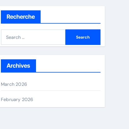
Recherche
S
e
a
r
c
Archives
h
f
March 2026
o
r
February 2026
: