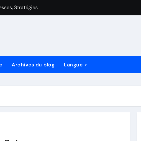
aiblesses, Stratégies
 de style de jeu, cartes clés et stratégies
Avantages de Style de Jeu, Cartes Clés et Stratégies
lesses, Stratégies
es, Stratégies
e
Archives du blog
Langue
es de style de jeu, cartes clés et stratégies
style de jeu, cartes clés et stratégies