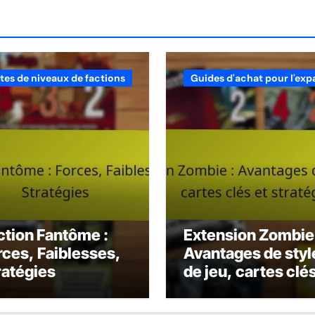
stes de niveaux de factions
Guides d'achat pour l'exp
ction Fantôme :
Extension Zombie 
rces, Faiblesses,
Avantages de styl
ratégies
de jeu, cartes clés
stratégies