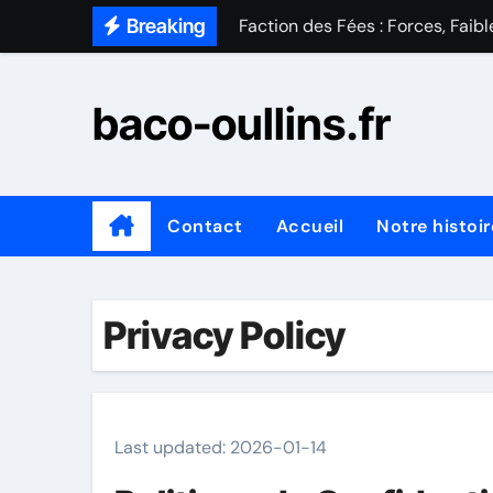
Skip
Breaking
Faction des Sorciers : Forces, F
to
content
Expansion Steampunk : Avantages
baco-oullins.fr
Extension Voyageur du Temps : 
Faction Dinosaure : Forces, Faib
Faction Robot : Forces, Faibless
Contact
Accueil
Notre histoir
Expansion Super-héros : Avantag
Expansion Robot : Avantages de 
Privacy Policy
Last updated: 2026-01-14