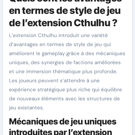
en termes de style de jeu
de l’extension Cthulhu ?
L’extension Cthulhu introduit une variété
d’avantages en termes de style de jeu qui
améliorent le gameplay grâce à des mécaniques
uniques, des synergies de factions améliorées
et une immersion thématique plus profonde.
Les joueurs peuvent s’attendre à une
expérience stratégique plus riche qui équilibre
de nouveaux éléments avec les structures de
jeu existantes.
Mécaniques de jeu uniques
introduites par l’extension