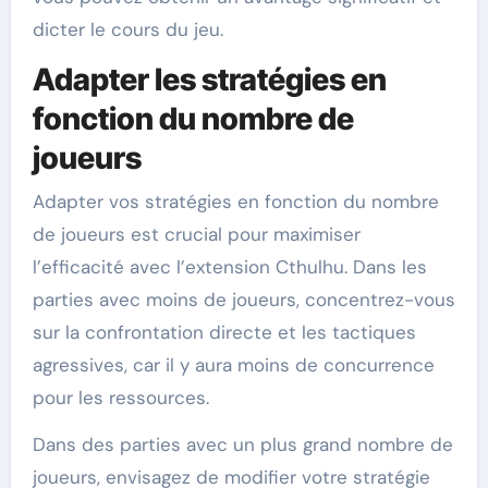
dicter le cours du jeu.
Adapter les stratégies en
fonction du nombre de
joueurs
Adapter vos stratégies en fonction du nombre
de joueurs est crucial pour maximiser
l’efficacité avec l’extension Cthulhu. Dans les
parties avec moins de joueurs, concentrez-vous
sur la confrontation directe et les tactiques
agressives, car il y aura moins de concurrence
pour les ressources.
Dans des parties avec un plus grand nombre de
joueurs, envisagez de modifier votre stratégie