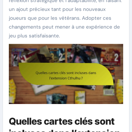
réflexion stratégique et l’adaptabilité, en faisant
un ajout précieux tant pour les nouveaux
joueurs que pour les vétérans. Adopter ces
changements peut mener à une expérience de
jeu plus satisfaisante.
Quelles cartes clés sont