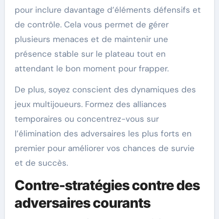
pour inclure davantage d’éléments défensifs et
de contrôle. Cela vous permet de gérer
plusieurs menaces et de maintenir une
présence stable sur le plateau tout en
attendant le bon moment pour frapper.
De plus, soyez conscient des dynamiques des
jeux multijoueurs. Formez des alliances
temporaires ou concentrez-vous sur
l’élimination des adversaires les plus forts en
premier pour améliorer vos chances de survie
et de succès.
Contre-stratégies contre des
adversaires courants