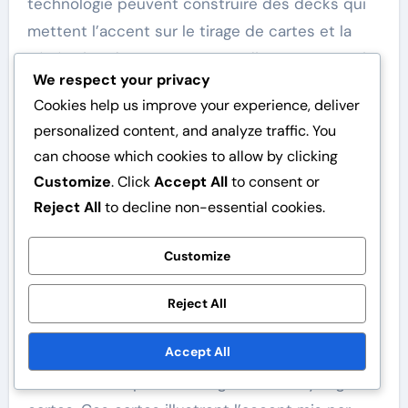
technologie peuvent construire des decks qui
mettent l’accent sur le tirage de cartes et la
génération de ressources, tandis que ceux qui
We respect your privacy
préfèrent la confrontation directe peuvent
Cookies help us improve your experience, deliver
utiliser des cartes alimentées à la vapeur pour
personalized content, and analyze traffic. You
un impact immédiat. Cette variété encourage
can choose which cookies to allow by clicking
l’expérimentation et peut conduire à des
Customize
. Click
Accept All
to consent or
résultats de jeu uniques.
Reject All
to decline non-essential cookies.
Cartes clés
Customize
Les cartes notables dans l’extension
Steampunk incluent “Moteur à Vapeur”, qui
Reject All
permet aux joueurs de manipuler l’ordre des
Accept All
tours, et “Gadgetier”, permettant des
combinaisons puissantes grâce au recyclage de