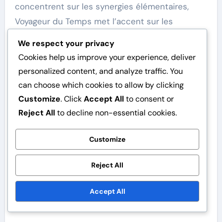
concentrent sur les synergies élémentaires,
Voyageur du Temps met l’accent sur les
mécaniques temporelles, permettant aux
We respect your privacy
joueurs de manipuler les tours et les effets de
Cookies help us improve your experience, deliver
cartes de manière novatrice.
personalized content, and analyze traffic. You
can choose which cookies to allow by clicking
En termes d’impact, l’extension Voyageur du
Customize
. Click
Accept All
to consent or
Temps introduit des cartes qui peuvent
Reject All
to decline non-essential cookies.
modifier la séquence de jeu, offrant aux joueurs
des opportunités de contrer efficacement les
Customize
stratégies des adversaires. Cette capacité à
changer le flux du jeu peut conduire à des
Reject All
résultats inattendus et nécessite que les
joueurs adaptent continuellement leurs
Accept All
tactiques.