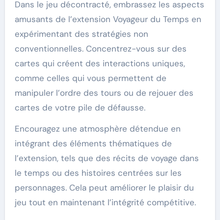
Dans le jeu décontracté, embrassez les aspects
amusants de l’extension Voyageur du Temps en
expérimentant des stratégies non
conventionnelles. Concentrez-vous sur des
cartes qui créent des interactions uniques,
comme celles qui vous permettent de
manipuler l’ordre des tours ou de rejouer des
cartes de votre pile de défausse.
Encouragez une atmosphère détendue en
intégrant des éléments thématiques de
l’extension, tels que des récits de voyage dans
le temps ou des histoires centrées sur les
personnages. Cela peut améliorer le plaisir du
jeu tout en maintenant l’intégrité compétitive.