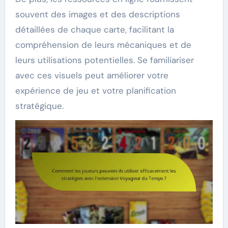
souvent des images et des descriptions
détaillées de chaque carte, facilitant la
compréhension de leurs mécaniques et de
leurs utilisations potentielles. Se familiariser
avec ces visuels peut améliorer votre
expérience de jeu et votre planification
stratégique.