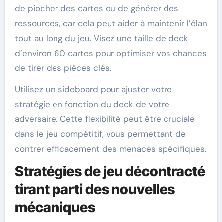
de piocher des cartes ou de générer des
ressources, car cela peut aider à maintenir l’élan
tout au long du jeu. Visez une taille de deck
d’environ 60 cartes pour optimiser vos chances
de tirer des pièces clés.
Utilisez un sideboard pour ajuster votre
stratégie en fonction du deck de votre
adversaire. Cette flexibilité peut être cruciale
dans le jeu compétitif, vous permettant de
contrer efficacement des menaces spécifiques.
Stratégies de jeu décontracté
tirant parti des nouvelles
mécaniques