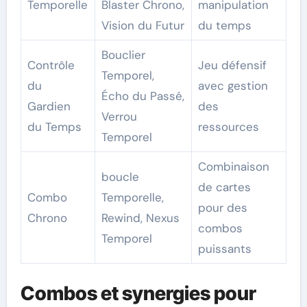
Temporelle
Blaster Chrono,
manipulation
Vision du Futur
du temps
Bouclier
Contrôle
Jeu défensif
Temporel,
du
avec gestion
Écho du Passé,
Gardien
des
Verrou
du Temps
ressources
Temporel
Combinaison
boucle
de cartes
Combo
Temporelle,
pour des
Chrono
Rewind, Nexus
combos
Temporel
puissants
Combos et synergies pour