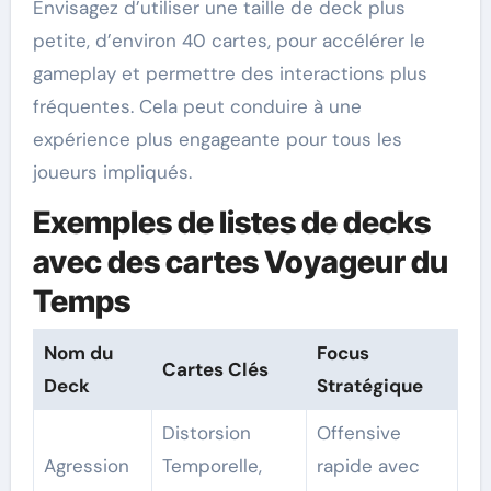
Envisagez d’utiliser une taille de deck plus
petite, d’environ 40 cartes, pour accélérer le
gameplay et permettre des interactions plus
fréquentes. Cela peut conduire à une
expérience plus engageante pour tous les
joueurs impliqués.
Exemples de listes de decks
avec des cartes Voyageur du
Temps
Nom du
Focus
Cartes Clés
Deck
Stratégique
Distorsion
Offensive
Agression
Temporelle,
rapide avec