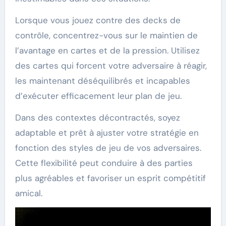
Lorsque vous jouez contre des decks de
contrôle, concentrez-vous sur le maintien de
l’avantage en cartes et de la pression. Utilisez
des cartes qui forcent votre adversaire à réagir,
les maintenant déséquilibrés et incapables
d’exécuter efficacement leur plan de jeu.
Dans des contextes décontractés, soyez
adaptable et prêt à ajuster votre stratégie en
fonction des styles de jeu de vos adversaires.
Cette flexibilité peut conduire à des parties
plus agréables et favoriser un esprit compétitif
amical.