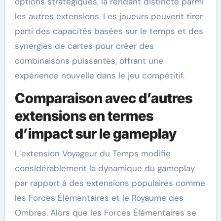
options stratégiques, la rendant distincte parmi
les autres extensions. Les joueurs peuvent tirer
parti des capacités basées sur le temps et des
synergies de cartes pour créer des
combinaisons puissantes, offrant une
expérience nouvelle dans le jeu compétitif.
Comparaison avec d’autres
extensions en termes
d’impact sur le gameplay
L’extension Voyageur du Temps modifie
considérablement la dynamique du gameplay
par rapport à des extensions populaires comme
les Forces Élémentaires et le Royaume des
Ombres. Alors que les Forces Élémentaires se