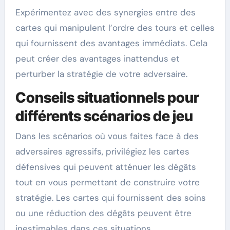
Expérimentez avec des synergies entre des
cartes qui manipulent l’ordre des tours et celles
qui fournissent des avantages immédiats. Cela
peut créer des avantages inattendus et
perturber la stratégie de votre adversaire.
Conseils situationnels pour
différents scénarios de jeu
Dans les scénarios où vous faites face à des
adversaires agressifs, privilégiez les cartes
défensives qui peuvent atténuer les dégâts
tout en vous permettant de construire votre
stratégie. Les cartes qui fournissent des soins
ou une réduction des dégâts peuvent être
inestimables dans ces situations.