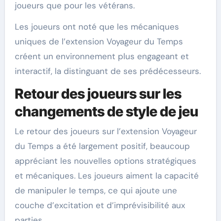
joueurs que pour les vétérans.
Les joueurs ont noté que les mécaniques
uniques de l’extension Voyageur du Temps
créent un environnement plus engageant et
interactif, la distinguant de ses prédécesseurs.
Retour des joueurs sur les
changements de style de jeu
Le retour des joueurs sur l’extension Voyageur
du Temps a été largement positif, beaucoup
appréciant les nouvelles options stratégiques
et mécaniques. Les joueurs aiment la capacité
de manipuler le temps, ce qui ajoute une
couche d’excitation et d’imprévisibilité aux
parties.