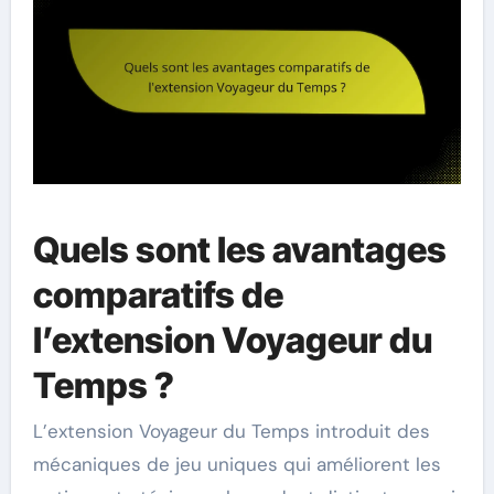
Quels sont les avantages
comparatifs de
l’extension Voyageur du
Temps ?
L’extension Voyageur du Temps introduit des
mécaniques de jeu uniques qui améliorent les