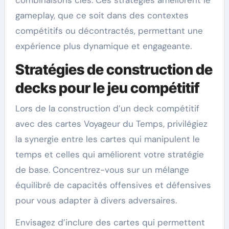
combinaisons clés. Ces stratégies améliorent le
gameplay, que ce soit dans des contextes
compétitifs ou décontractés, permettant une
expérience plus dynamique et engageante.
Stratégies de construction de
decks pour le jeu compétitif
Lors de la construction d’un deck compétitif
avec des cartes Voyageur du Temps, privilégiez
la synergie entre les cartes qui manipulent le
temps et celles qui améliorent votre stratégie
de base. Concentrez-vous sur un mélange
équilibré de capacités offensives et défensives
pour vous adapter à divers adversaires.
Envisagez d’inclure des cartes qui permettent