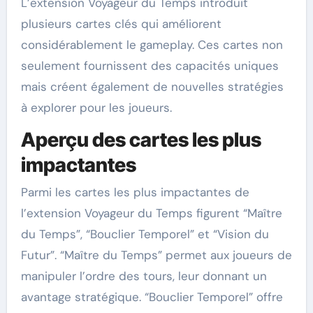
L’extension Voyageur du Temps introduit
plusieurs cartes clés qui améliorent
considérablement le gameplay. Ces cartes non
seulement fournissent des capacités uniques
mais créent également de nouvelles stratégies
à explorer pour les joueurs.
Aperçu des cartes les plus
impactantes
Parmi les cartes les plus impactantes de
l’extension Voyageur du Temps figurent “Maître
du Temps”, “Bouclier Temporel” et “Vision du
Futur”. “Maître du Temps” permet aux joueurs de
manipuler l’ordre des tours, leur donnant un
avantage stratégique. “Bouclier Temporel” offre