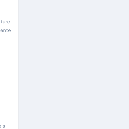
lture
sente
els