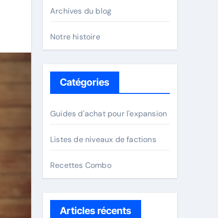
Archives du blog
Notre histoire
Catégories
Guides d'achat pour l'expansion
Listes de niveaux de factions
Recettes Combo
Articles récents