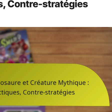
s, Contre-stratégies