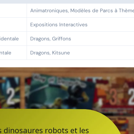
Animatroniques, Modèles de Parcs à Thèm
Expositions Interactives
identale
Dragons, Griffons
ntale
Dragons, Kitsune