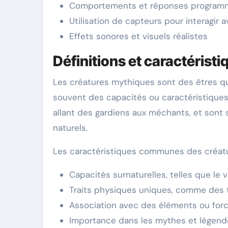
Comportements et réponses program
Utilisation de capteurs pour interagir
Effets sonores et visuels réalistes
Définitions et caractérist
Les créatures mythiques sont des êtres qui
souvent des capacités ou caractéristiques e
allant des gardiens aux méchants, et son
naturels.
Les caractéristiques communes des créatu
Capacités surnaturelles, telles que le v
Traits physiques uniques, comme des t
Association avec des éléments ou force
Importance dans les mythes et légende