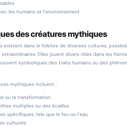
mables
 avec les humains et l’environnement
iques des créatures mythiques
 existent dans le folklore de diverses cultures, posséd
xtraordinaires. Elles jouent divers rôles dans les histoi
t souvent symboliques des traits humains ou des phén
res mythiques incluent :
ol ou la transformation
êtes multiples ou des écailles
s spécifiques, tels que le feu ou l’eau
s culturels