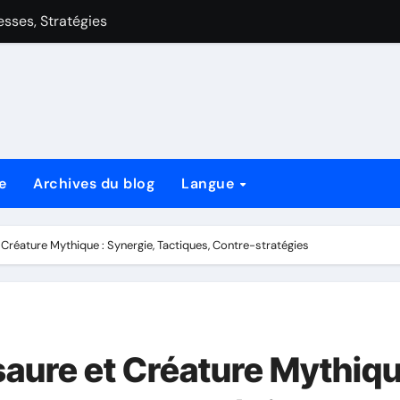
aiblesses, Stratégies
 de style de jeu, cartes clés et stratégies
Avantages de Style de Jeu, Cartes Clés et Stratégies
lesses, Stratégies
es, Stratégies
e
Archives du blog
Langue
es de style de jeu, cartes clés et stratégies
style de jeu, cartes clés et stratégies
réature Mythique : Synergie, Tactiques, Contre-stratégies
ure et Créature Mythiqu