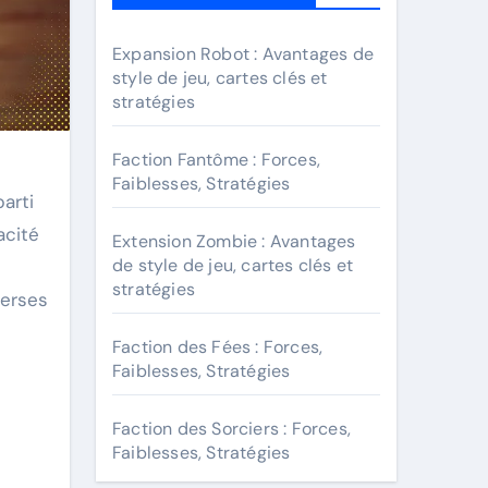
Expansion Robot : Avantages de
style de jeu, cartes clés et
stratégies
Faction Fantôme : Forces,
Faiblesses, Stratégies
arti
acité
Extension Zombie : Avantages
de style de jeu, cartes clés et
stratégies
verses
Faction des Fées : Forces,
Faiblesses, Stratégies
Faction des Sorciers : Forces,
Faiblesses, Stratégies