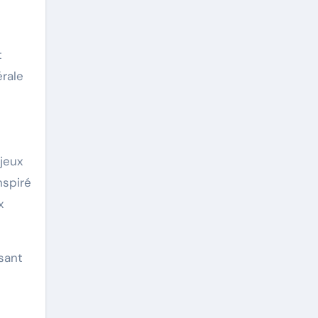
t
rale
jeux
nspiré
x
sant