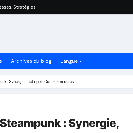
aiblesses, Stratégies
 de style de jeu, cartes clés et stratégies
Avantages de Style de Jeu, Cartes Clés et Stratégies
lesses, Stratégies
es, Stratégies
e
Archives du blog
Langue
es de style de jeu, cartes clés et stratégies
style de jeu, cartes clés et stratégies
k : Synergie, Tactiques, Contre-mesures
Steampunk : Synergie,