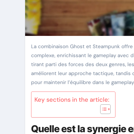
La combinaison Ghost et Steampunk offre une fusion captivante d’invisibilité éthérée et de machinerie
complexe, enrichissant le gameplay avec 
tirant parti des forces des deux genres, l
améliorent leur approche tactique, tandis
pour maintenir l’équilibre dans le gameplay
Key sections in the article:
Quelle est la synergie 