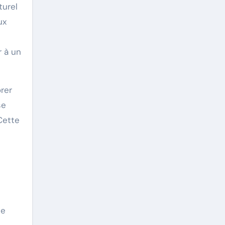
turel
ux
r à un
rer
se
Cette
de