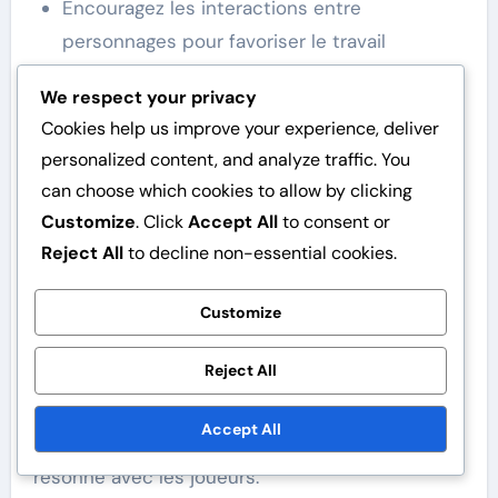
Encouragez les interactions entre
personnages pour favoriser le travail
d’équipe et approfondir les relations.
We respect your privacy
Incorporez des quêtes personnelles qui
Cookies help us improve your experience, deliver
s’alignent sur les objectifs et les défis de la
personalized content, and analyze traffic. You
faction.
can choose which cookies to allow by clicking
Intégration thématique dans
Customize
. Click
Accept All
to consent or
Reject All
to decline non-essential cookies.
la narration
Intégrer les thèmes Steampunk dans la
Customize
narration implique de tisser ensemble des
Reject All
éléments d’esthétique victorienne, de
machines avancées et de problèmes sociétaux.
Accept All
Cela crée un environnement narratif riche qui
résonne avec les joueurs.