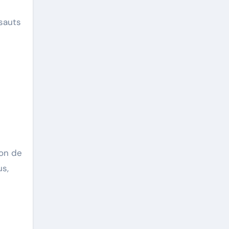
sauts
ion de
us,