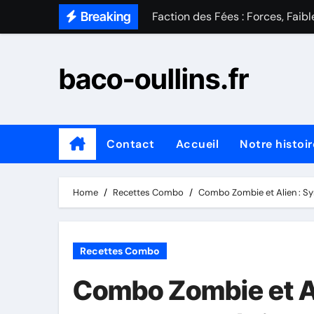
Skip
Breaking
Faction des Sorciers : Forces, F
to
Expansion Steampunk : Avantages
content
baco-oullins.fr
Extension Voyageur du Temps : 
Faction Dinosaure : Forces, Faib
Faction Robot : Forces, Faibless
Contact
Accueil
Notre histoir
Expansion Super-héros : Avantag
Expansion Robot : Avantages de 
Home
Recettes Combo
Combo Zombie et Alien : Syn
Recettes Combo
Combo Zombie et Al