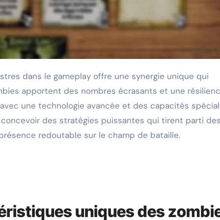
ombies apportent des nombres écrasants et une résilienc
t avec une technologie avancée et des capacités spécial
concevoir des stratégies puissantes qui tirent parti de
 présence redoutable sur le champ de bataille.
téristiques uniques des zombi