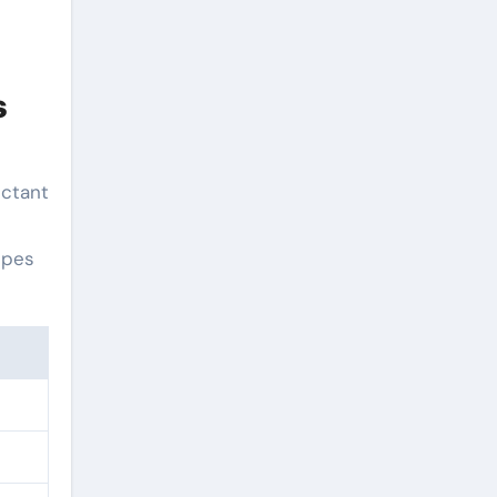
s
ectant
ppes