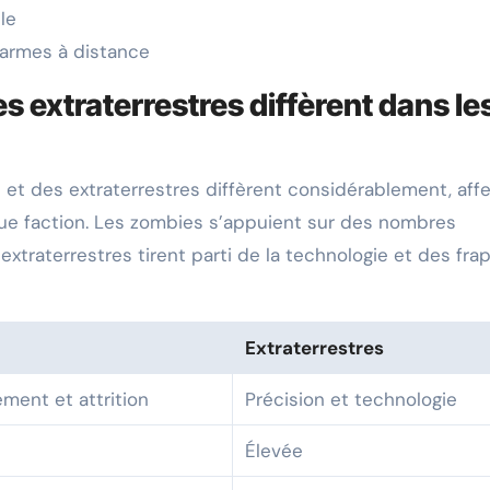
le
armes à distance
 extraterrestres diffèrent dans le
t des extraterrestres diffèrent considérablement, aff
ue faction. Les zombies s’appuient sur des nombres
 extraterrestres tirent parti de la technologie et des fra
Extraterrestres
ment et attrition
Précision et technologie
Élevée