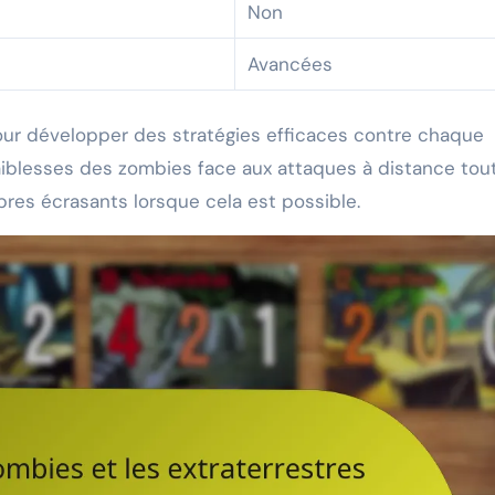
Non
Avancées
our développer des stratégies efficaces contre chaque
 faiblesses des zombies face aux attaques à distance tou
res écrasants lorsque cela est possible.