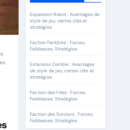
Expansion Robot : Avantages de
style de jeu, cartes clés et
stratégies
Faction Fantôme : Forces,
Faiblesses, Stratégies
e,
es.
Extension Zombie : Avantages
de style de jeu, cartes clés et
s
stratégies
Faction des Fées : Forces,
Faiblesses, Stratégies
Faction des Sorciers : Forces,
Faiblesses, Stratégies
es