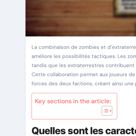
La combinaison de zombies et d’extraterrestres dans le gameplay offre une synergie unique qui
améliore les possibilités tactiques. Les z
tandis que les extraterrestres contribuen
Cette collaboration permet aux joueurs de 
forces des deux factions, créant ainsi une
Key sections in the article:
Quelles sont les carac