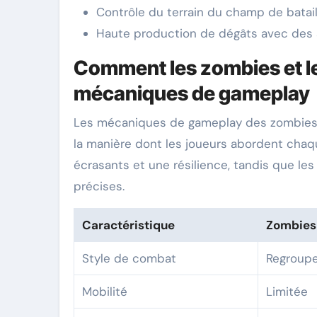
Contrôle du terrain du champ de batail
Haute production de dégâts avec des 
Comment les zombies et les
mécaniques de gameplay
Les mécaniques de gameplay des zombies e
la manière dont les joueurs abordent chaq
écrasants et une résilience, tandis que les
précises.
Caractéristique
Zombies
Style de combat
Regroupe
Mobilité
Limitée