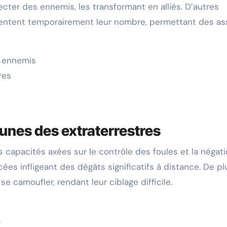
cter des ennemis, les transformant en alliés. D’autres
ntent temporairement leur nombre, permettant des as
s ennemis
res
unes des extraterrestres
capacités axées sur le contrôle des foules et la négat
es infligeant des dégâts significatifs à distance. De pl
se camoufler, rendant leur ciblage difficile.
s