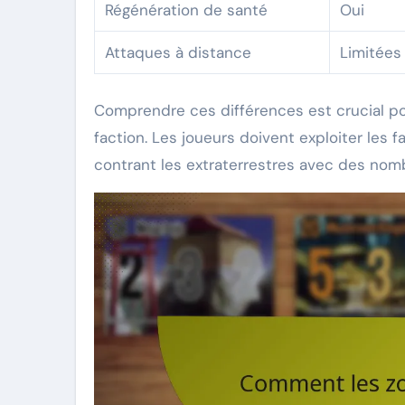
Régénération de santé
Oui
Attaques à distance
Limitées
Comprendre ces différences est crucial p
faction. Les joueurs doivent exploiter les
contrant les extraterrestres avec des nomb