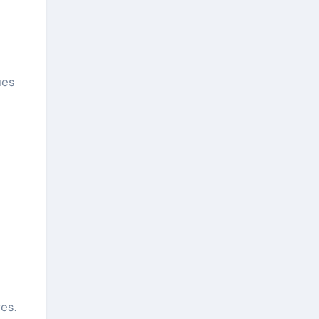
ues
es.