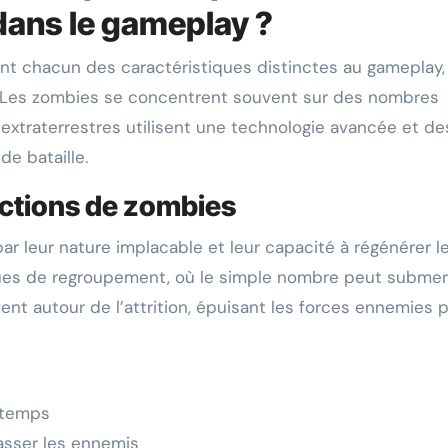
 dans le gameplay ?
ent chacun des caractéristiques distinctes au gameplay,
es. Les zombies se concentrent souvent sur des nombres
 extraterrestres utilisent une technologie avancée et de
e bataille.
factions de zombies
ar leur nature implacable et leur capacité à régénérer l
iques de regroupement, où le simple nombre peut submer
nt autour de l’attrition, épuisant les forces ennemies p
u temps
asser les ennemis