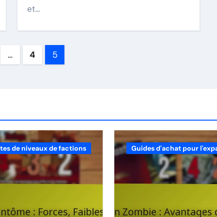
et…
…
4
5
ation
stes de niveaux de factions
Guides d'achat pour l'exp