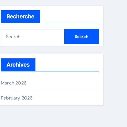
Recherche
S
e
a
r
c
Archives
h
f
March 2026
o
r
February 2026
: