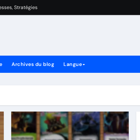
aiblesses, Stratégies
 de style de jeu, cartes clés et stratégies
Avantages de Style de Jeu, Cartes Clés et Stratégies
lesses, Stratégies
es, Stratégies
e
Archives du blog
Langue
es de style de jeu, cartes clés et stratégies
style de jeu, cartes clés et stratégies