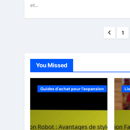
et…
Posts
1
pagin
You Missed
Guides d'achat pour l'expansion
Li