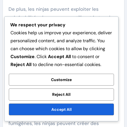
De plus, les ninjas peuvent exploiter les
vulnérabilités des mages en utilisant le terrain
We respect your privacy
et les éléments environnementaux à leur
Cookies help us improve your experience, deliver
avantage. Par exemple, ils peuvent se cacher
personalized content, and analyze traffic. You
dans les ombres ou utiliser des bombes
can choose which cookies to allow by clicking
fumigènes pour obscurcir la vision, leur
Customize
. Click
Accept All
to consent or
permettant de réduire la distance sans être
Reject All
to decline non-essential cookies.
détectés. Cette adaptabilité est cruciale pour
contrer la puissance magique d’un mage.
Customize
La gestion des ressources est également vitale
Reject All
dans les stratégies ninja contre les mages. En
utilisant efficacement des ressources limitées
Accept All
comme des shurikens ou des bombes
fumigènes, les ninjas peuvent créer des