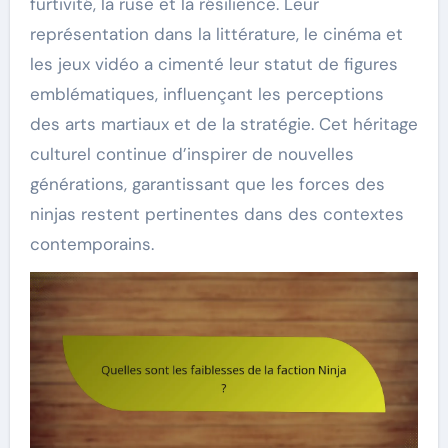
furtivité, la ruse et la résilience. Leur
représentation dans la littérature, le cinéma et
les jeux vidéo a cimenté leur statut de figures
emblématiques, influençant les perceptions
des arts martiaux et de la stratégie. Cet héritage
culturel continue d’inspirer de nouvelles
générations, garantissant que les forces des
ninjas restent pertinentes dans des contextes
contemporains.