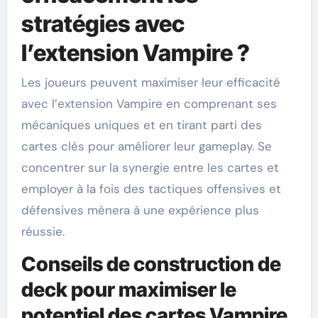
stratégies avec
l’extension Vampire ?
Les joueurs peuvent maximiser leur efficacité
avec l’extension Vampire en comprenant ses
mécaniques uniques et en tirant parti des
cartes clés pour améliorer leur gameplay. Se
concentrer sur la synergie entre les cartes et
employer à la fois des tactiques offensives et
défensives mènera à une expérience plus
réussie.
Conseils de construction de
deck pour maximiser le
potentiel des cartes Vampire