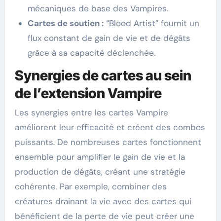
mécaniques de base des Vampires.
Cartes de soutien :
“Blood Artist” fournit un
flux constant de gain de vie et de dégâts
grâce à sa capacité déclenchée.
Synergies de cartes au sein
de l’extension Vampire
Les synergies entre les cartes Vampire
améliorent leur efficacité et créent des combos
puissants. De nombreuses cartes fonctionnent
ensemble pour amplifier le gain de vie et la
production de dégâts, créant une stratégie
cohérente. Par exemple, combiner des
créatures drainant la vie avec des cartes qui
bénéficient de la perte de vie peut créer une