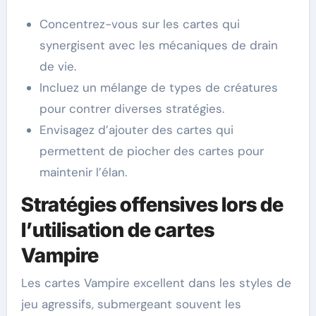
Concentrez-vous sur les cartes qui
synergisent avec les mécaniques de drain
de vie.
Incluez un mélange de types de créatures
pour contrer diverses stratégies.
Envisagez d’ajouter des cartes qui
permettent de piocher des cartes pour
maintenir l’élan.
Stratégies offensives lors de
l’utilisation de cartes
Vampire
Les cartes Vampire excellent dans les styles de
jeu agressifs, submergeant souvent les