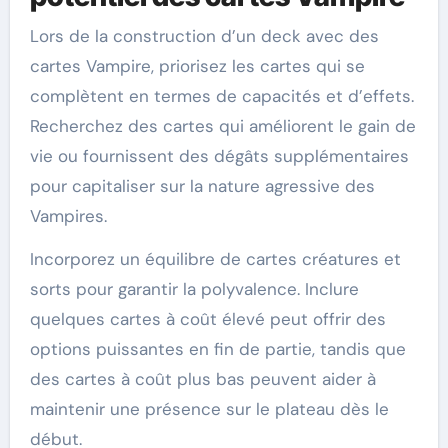
Lors de la construction d’un deck avec des
cartes Vampire, priorisez les cartes qui se
complètent en termes de capacités et d’effets.
Recherchez des cartes qui améliorent le gain de
vie ou fournissent des dégâts supplémentaires
pour capitaliser sur la nature agressive des
Vampires.
Incorporez un équilibre de cartes créatures et
sorts pour garantir la polyvalence. Inclure
quelques cartes à coût élevé peut offrir des
options puissantes en fin de partie, tandis que
des cartes à coût plus bas peuvent aider à
maintenir une présence sur le plateau dès le
début.