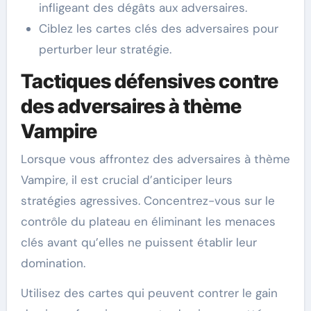
infligeant des dégâts aux adversaires.
Ciblez les cartes clés des adversaires pour
perturber leur stratégie.
Tactiques défensives contre
des adversaires à thème
Vampire
Lorsque vous affrontez des adversaires à thème
Vampire, il est crucial d’anticiper leurs
stratégies agressives. Concentrez-vous sur le
contrôle du plateau en éliminant les menaces
clés avant qu’elles ne puissent établir leur
domination.
Utilisez des cartes qui peuvent contrer le gain