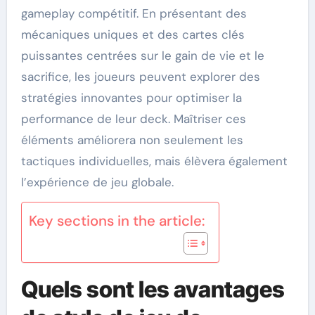
gameplay compétitif. En présentant des
mécaniques uniques et des cartes clés
puissantes centrées sur le gain de vie et le
sacrifice, les joueurs peuvent explorer des
stratégies innovantes pour optimiser la
performance de leur deck. Maîtriser ces
éléments améliorera non seulement les
tactiques individuelles, mais élèvera également
l’expérience de jeu globale.
Key sections in the article:
Quels sont les avantages