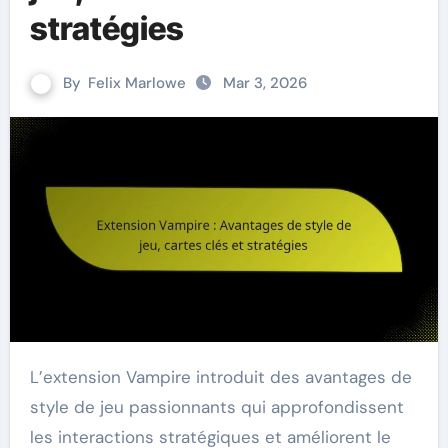
stratégies
By
Felix Marlowe
Mar 3, 2026
L’extension Vampire introduit des avantages de
style de jeu passionnants qui approfondissent
les interactions stratégiques et améliorent le